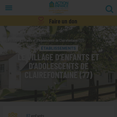
Menu
Faire un don
Accueil
Les Villages d’Enfants et Foyers
Le Village d’Enfants et d’Adolescents de Clairefontaine (77)
ÉTABLISSEMENTS
LE VILLAGE D’ENFANTS ET
D’ADOLESCENTS DE
CLAIREFONTAINE (77)
87
enfants