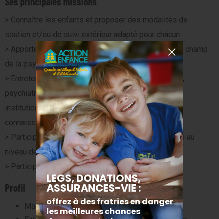
Ses principales missions
> Connaître les enfants et proposer des modalités de
soutien et/ou de suivi extérieur adapté pour chacun
> Apporter aux équipes un soutien technique dans le champ
de la psychologie
> Entretenir un réseau de partenaires (psychologues,
psychiatres, psychomotriciens, CMP, CMPP, écoles,
institutions spécialisées, ASE…) et actualiser ses
connaissances
> Participer à l’élaboration de réflexions thématiques au
niveau de l’établissement ou de la Fondation
> Participer au travail mené auprès des familles
Profil
Master 2 en psychologie.