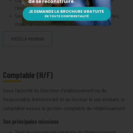
Expérience et connaissance de la Protection de
l’enfance vivement souhaitées
Sens du travail en équipe, capacités relationnelles,
disponibilité, écoute, qualités rédactionnelles
POSTES À POURVOIR
Comptable (H/F)
Sous l’autorité du Directeur d’établissement ou du
Responsable Administratif et de Gestion le cas échéant, le
comptable assure la gestion comptable de l’établissement.
Ses principales missions
Tenir la comptabilité générale de l’établissement