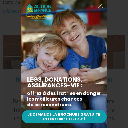
Cette vidéo a été tournée au
Village d’Enfants et
d’Adolescents de Soissons
, dans l’Aisne.
Grandir avec ses frères et soeurs : un
besoin
Dans nos Villages d’Enfants et d’Adolescents,
frères et sœurs grandissent ensemble sans
risquer d’être séparés. Ce maintien des liens
favorise leur reconstruction.