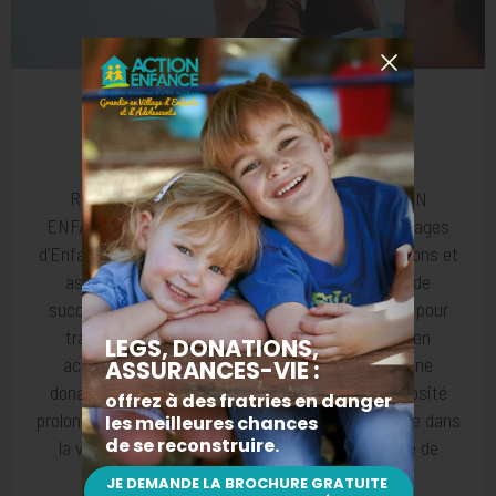
Transmettre
Reconnue d’utilité publique, la Fondation ACTION
ENFANCE (anciennement Mouvement pour les Villages
d’Enfants), est habilitée à recevoir des legs, donations et
assurances-vie en exonération totale de droits de
succession. De nombreuses possibilités existent pour
transmettre tout ou partie de votre patrimoine en
accomplissant un geste solidaire. Par un legs, une
donation, un contrat d’assurance-vie, votre générosité
prolonge vos valeurs et laisse une empreinte durable dans
la vie de celles et ceux qui construiront le monde de
demain.