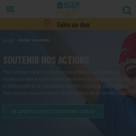
Menu
Faire un don
Accueil
Soutenir nos actions
SOUTENIR NOS ACTIONS
Pour continuer d’aider les enfants et les adolescents en danger à se
reconstruire dans le cadre stable et bienveillant de nos Villages d’Enfants
et d'Adolescents et de nous adapter pour être toujours au plus proche de
leurs besoins, nous avons besoin de votre soutien par un don défiscalisé.
EN SAVOIR PLUS SUR LES DÉDUCTIONS FISCALES