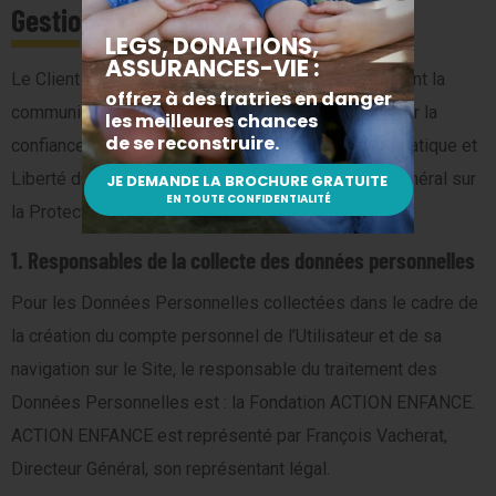
Gestion des données personnelles
Le Client est informé des réglementations concernant la
communication marketing, la loi du 21 Juin 2014 pour la
confiance dans l’Economie Numérique, la Loi Informatique et
Liberté du 06 Août 2004 ainsi que du Règlement Général sur
la Protection des Données (RGPD : n° 2016-679).
1. Responsables de la collecte des données personnelles
Pour les Données Personnelles collectées dans le cadre de
la création du compte personnel de l’Utilisateur et de sa
navigation sur le Site, le responsable du traitement des
Données Personnelles est : la Fondation ACTION ENFANCE.
ACTION ENFANCE est représenté par François Vacherat,
Directeur Général, son représentant légal.