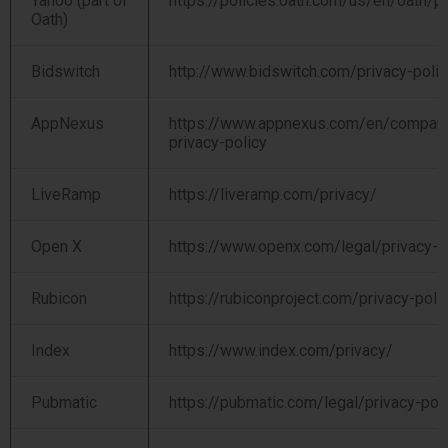
Yahoo (part of
https://policies.oath.com/us/en/oath/pr
Oath)
Bidswitch
http://www.bidswitch.com/privacy-polic
AppNexus
https://www.appnexus.com/en/company
privacy-policy
LiveRamp
https://liveramp.com/privacy/
Open X
https://www.openx.com/legal/privacy-p
Rubicon
https://rubiconproject.com/privacy-poli
Index
https://www.index.com/privacy/
Pubmatic
https://pubmatic.com/legal/privacy-pol