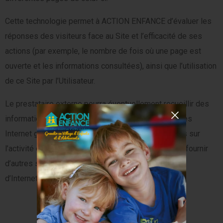
Cette technologie permet à ACTION ENFANCE d’évaluer les
réponses des visiteurs face au Site et l’efficacité de ses
actions (par exemple, le nombre de fois où une page est
ouverte et les informations consultées), ainsi que l’utilisation
de ce Site par l’Utilisateur.
Le prestataire externe pourra éventuellement recueillir des
informations sur les visiteurs du Site et d’autres sites
Internet grâce à ces balises, constituer des rapports sur
l’activité du Site à l’attention d’ACTION ENFANCE, et fournir
d’autres services relatifs à l’utilisation de celui-ci et
d’Internet.