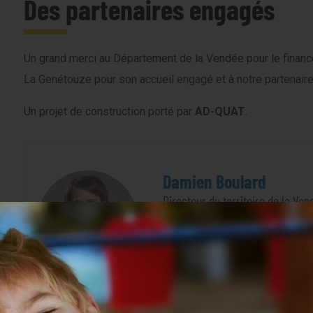
Des partenaires engagés
Un grand merci au Département de la Vendée pour le financ
La Genétouze pour son accueil engagé et à notre partenaire 
Un projet de construction porté par
AD-QUAT
.
Damien Boulard
Directeur du territoire de la Ven
Ainsi, l’un de nos objectifs so
d’une commune n’aient jamais l
à caractère social, mais cinq n
avec de nouveaux petits habitan
participation, le dynamisme et 