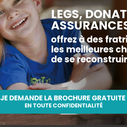
Soyez présent à chaq
leur vie
Avec 15 € par mois (3,7
déduction fiscale), vous
notamment à prendre en
séances régulières ave
qui aideront un enfant 
souffrances qui le dépa