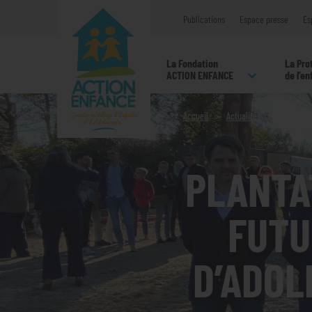
Publications
Espace presse
Es
La Fondation
La Pro
ACTION ENFANCE
de l’e
Accueil
Actualités
Plantatio
PLANTA
FUTU
D’ADOL