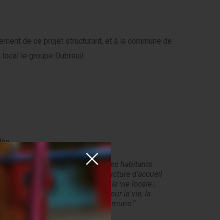
ement de ce projet structurant, et à la commune de
local le groupe Dubreuil.
dée
us-jacents, c’est que l’ensemble des habitants
e sentiment de contenir une structure d’accueil
ouvelles maisons, intégrées dans la vie locale ;
ts de la Génétouze, appréciés pour la vie, la
la joie qu’ils apporteront à la commune.