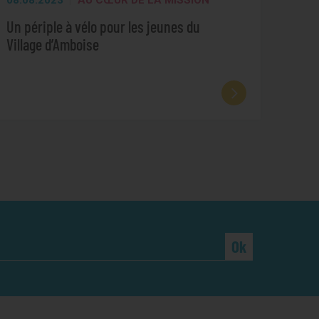
08.08.2023
AU CŒUR DE LA MISSION
Un périple à vélo pour les jeunes du
Village d’Amboise
Ok