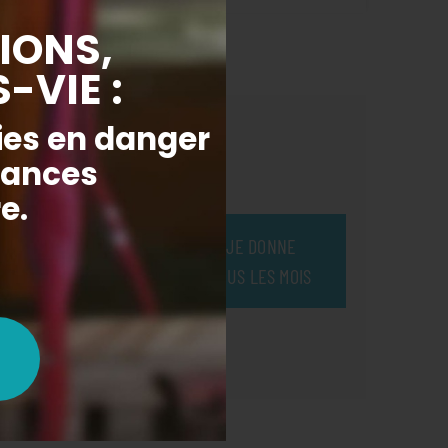
ue étape de
5€ après
JE DONNE
 participez
TOUS LES MOIS
 charge des
c un psychologue
à surmonter des
ssent.