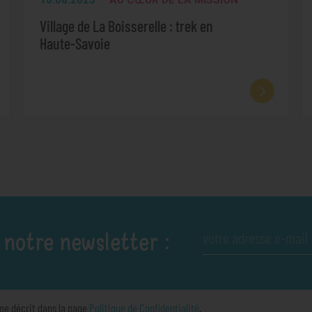
10.08.2023
AU CŒUR DE LA MISSION
Village de La Boisserelle : trek en
Haute-Savoie
 notre newsletter :
me décrit dans la page
Politique de Confidentialité
.