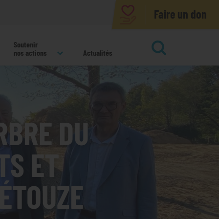
Faire un don
Soutenir
nos actions
Actualités
ok
RBRE DU
TS ET
NÉTOUZE