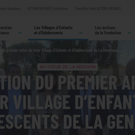
pace donateur
ACTION ENFANCE Formation
Travailler chez ACTION ENFANCE
tection
Les Villages d’Enfants
Les actions
nfance
et d’Adolescents
de la Fondation
n du premier arbre du futur Village d’Enfants et d’Adolescents de La Genétouze
AU CŒUR DE LA MISSION
TION DU PREMIER A
R VILLAGE D’ENFAN
ESCENTS DE LA GE