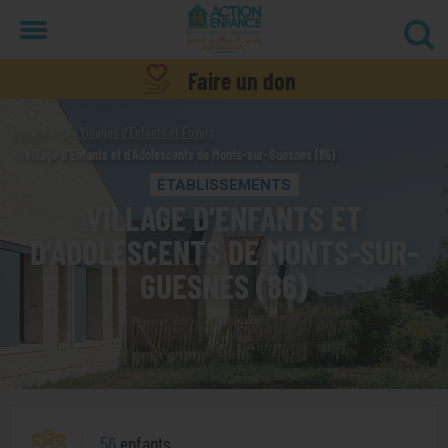
Menu
Faire un don
Accueil
Les Villages d’Enfants et Foyers
Village d’Enfants et d’Adolescents de Monts-sur-Guesnes (86)
ÉTABLISSEMENTS
VILLAGE D’ENFANTS ET
D’ADOLESCENTS DE MONTS-SUR-
GUESNES (86)
56
enfants