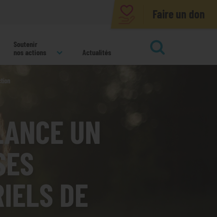
Faire un don
Soutenir
nos actions
Actualités
tion
ok
LANCE UN
SES
IELS DE