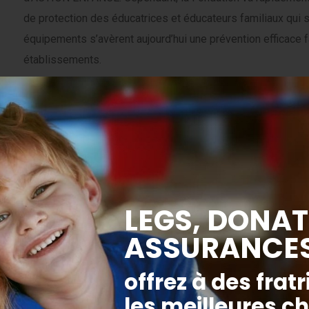
de protection des éducatrices et éducateurs familiaux qui s
équipements s’avèrent aujourd’hui une prévention efficace f
établissements.
ACTION ENFANCE lance donc
un appel urgent aux entrep
dons de matériels pour ses Villages d’Enfants et Foye
éducateurs familiaux qui s’occupent au quotidien des enfan
Nous avons particulièrement besoin de :
Masques de protection (10 000 pièces)
Gel hydro-alcoolique
Gants jetables
Sur-chaussures
Si vous avez la possibilité de nous aider, merci de con