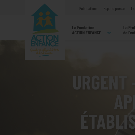
Publications
Espace presse
Es
La Fondation
La Pro
ACTION ENFANCE
de l’e
Accueil
Actualités
URGENT – 
URGENT 
AP
ÉTABLI