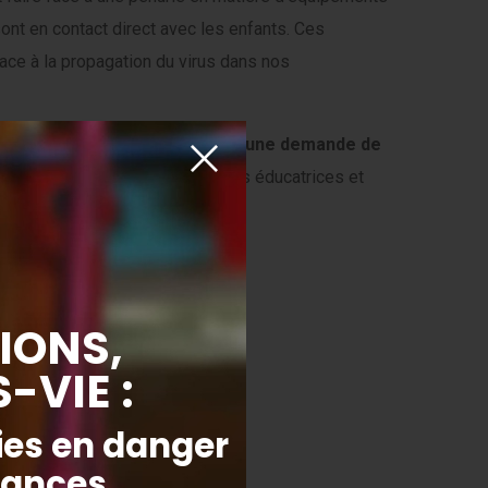
ont en contact direct avec les enfants. Ces
ace à la propagation du virus dans nos
rises et aux particuliers avec une demande de
rs
afin d’assurer la protection des éducatrices et
ts.
tacter
: