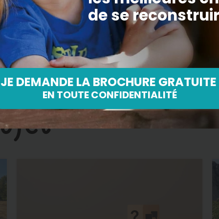
Benoit Reveillon, responsable des partenariats
benoit.reveillon@actionenfance.org
– 01 70 36 98 94
ujet