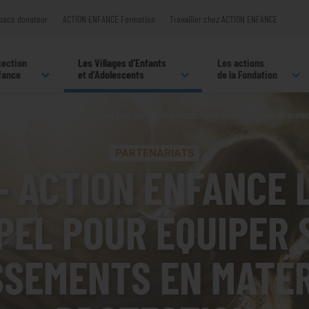
pace donateur
ACTION ENFANCE Formation
Travailler chez ACTION ENFANCE
tection
Les Villages d’Enfants
Les actions
nfance
et d’Adolescents
de la Fondation
ACTION ENFANCE lance un appel pour équiper ses établissements en matériels de protec
PARTENARIATS
– ACTION ENFANCE 
PEL POUR ÉQUIPER 
SSEMENTS EN MATÉR