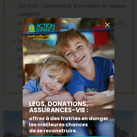
Juin 2020 : Lancement de la procédure de dialogue
compétitif
Juin 2021 : Désignation du lauréat REALITES LIFE
+ par le jury
Septembre 2021 : Signature du CPI / Dépôt du
permis de construire
Juin 2022 : Début du chantier de construction
Décembre 2023 : Livraison de l’ÉcoVillage
d’Enfants et d’Adolescents