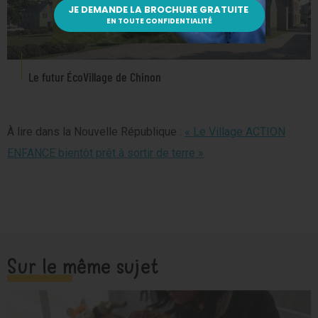
Le futur ÉcoVillage de Chinon
À lire dans la Nouvelle République :
« Le Village ACTION
ENFANCE bientôt prêt à sortir de terre »
Sur le même sujet