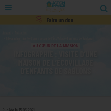
Menu
Faire un don
Accueil
Actualités
Infographie : Visite d’une maison de l’ÉcoVillage d’Enfants de Sablons
AU CŒUR DE LA MISSION
INFOGRAPHIE : VISITE D’UNE
MAISON DE L’ÉCOVILLAGE
D’ENFANTS DE SABLONS
Publiée le 15.03.2021