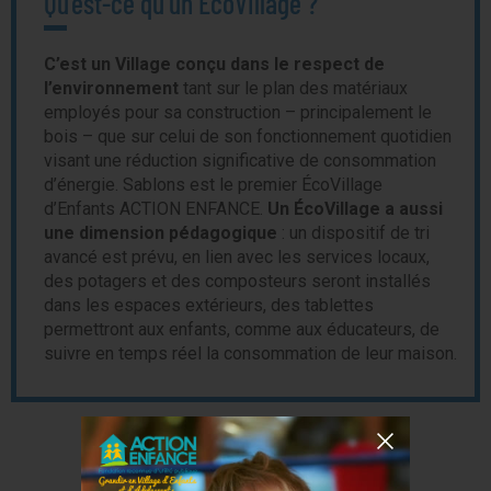
Qu’est-ce qu’un ÉcoVillage ?
C’est un Village conçu dans le respect de
l’environnement
tant sur le plan des matériaux
employés pour sa construction – principalement le
bois – que sur celui de son fonctionnement quotidien
visant une réduction significative de consommation
d’énergie. Sablons est le premier ÉcoVillage
d’Enfants ACTION ENFANCE.
Un ÉcoVillage a aussi
une dimension pédagogique
: un dispositif de tri
avancé est prévu, en lien avec les services locaux,
des potagers et des composteurs seront installés
dans les espaces extérieurs, des tablettes
permettront aux enfants, comme aux éducateurs, de
suivre en temps réel la consommation de leur maison.