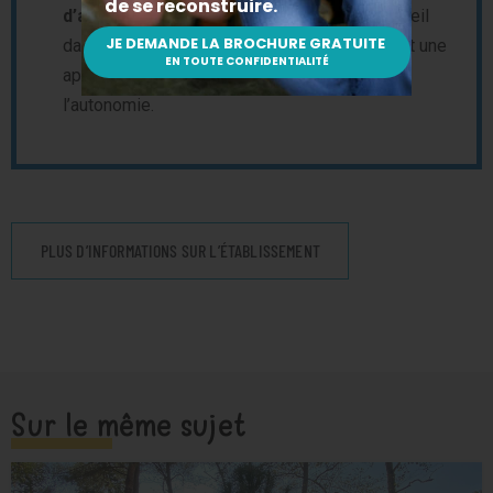
d’adolescents
pour un nouveau mode d’accueil
dans des appartements neufs à Melun offrant une
approche intermédiaire de l’apprentissage de
l’autonomie.
PLUS D’INFORMATIONS SUR L’ÉTABLISSEMENT
Sur le même sujet