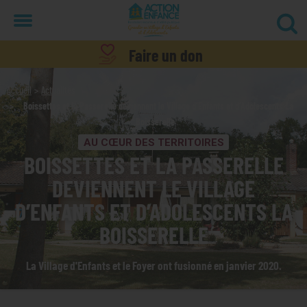
Menu
Faire un don
Accueil
Actualités
Boissettes et la Passerelle deviennent le Village d’Enfants et d’Adolescents La
Boisserelle
AU CŒUR DES TERRITOIRES
BOISSETTES ET LA PASSERELLE
DEVIENNENT LE VILLAGE
D’ENFANTS ET D’ADOLESCENTS LA
BOISSERELLE
La Village d'Enfants et le Foyer ont fusionné en janvier 2020.