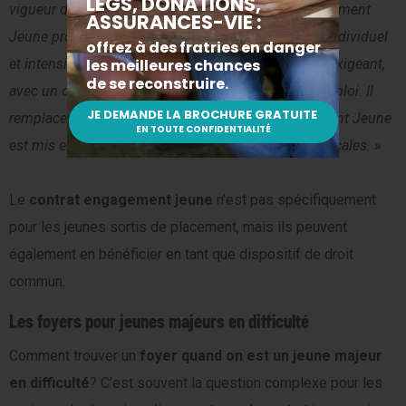
er
vigueur depuis le 1
mars 2022, le Contrat d’Engagement
Jeune propose à ces jeunes un accompagnement individuel
et intensif profondément renouvelé, dans un cadre exigeant,
avec un objectif d’entrée rapide et durable dans l’emploi. Il
remplace la Garantie jeunes. Le Contrat d’Engagement Jeune
est mis en œuvre par Pôle emploi et les missions locales.
»
Le
contrat engagement jeune
n’est pas spécifiquement
pour les jeunes sortis de placement, mais ils peuvent
également en bénéficier en tant que dispositif de droit
commun.
Les foyers pour jeunes majeurs en difficulté
Comment trouver un
foyer quand on est un jeune majeur
en difficulté
? C’est souvent la question complexe pour les