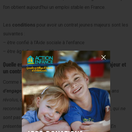
l’on obtient aujourd’hui un emploi stable en France.
Les
conditions
pour avoir un contrat jeunes majeurs sont les
suivantes :
– être confié à l’Aide sociale à l’enfance
– être âgé d’au moins 18 ans
Quelle est la différence entre un contrat jeune majeur et
un contrat engagement jeune ?
Comme le précise
le gouvernement
, «
le
contrat
d’engagement jeune
s’adresse aux jeunes de 16 à 25 ans
révolus, ou 29 ans révolus lorsqu’ils disposent d’une
reconnaissance de la qualité de travailleur handicapé, qui ne
sont pas étudiants, ne suivent pas une formation et
présentent des difficultés d’accès à l’emploi durable. En