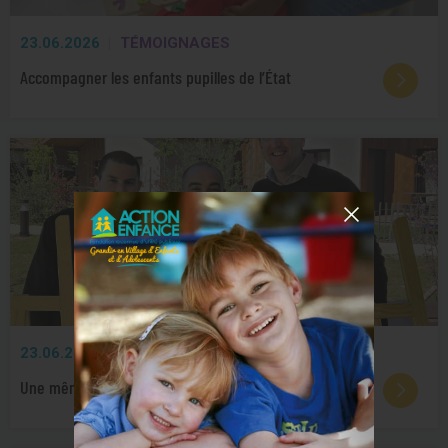
23.06.2026
TÉMOIGNAGES
Accompagner les enfants pupilles de l’État
23.06.2026
PARTENARIATS
Une même vision écoenvironnementale