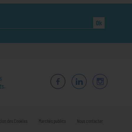
Ok
s
ts.
Facebook
LinkedIn
Instagram
tion des Cookies
Marchés publics
Nous contacter