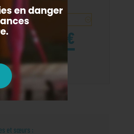
après
€
on don ne me coûte que
es et sœurs :