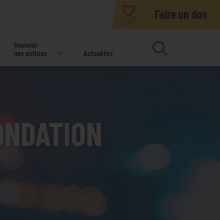
Faire un don
Soutenir
nos actions
Actualités
ok
ONDATION