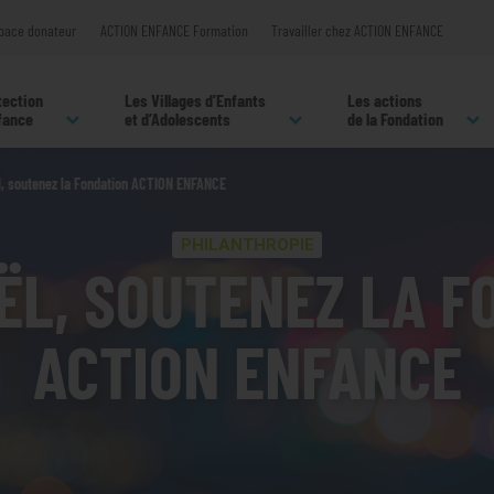
pace donateur
ACTION ENFANCE Formation
Travailler chez ACTION ENFANCE
tection
Les Villages d’Enfants
Les actions
nfance
et d’Adolescents
de la Fondation
l, soutenez la Fondation ACTION ENFANCE
PHILANTHROPIE
ËL, SOUTENEZ LA F
ACTION ENFANCE