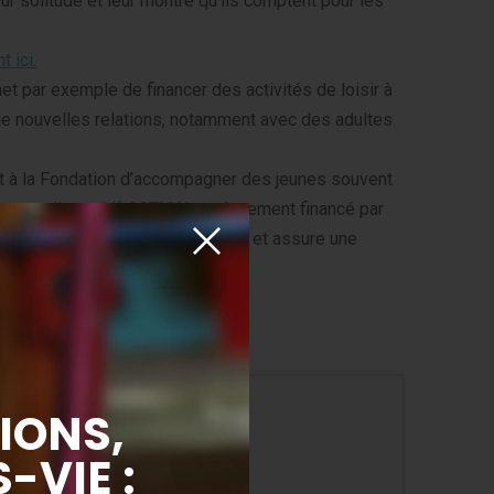
ur solitude et leur montre qu’ils comptent pour les
 ici.
t par exemple de financer des activités de loisir à
 de nouvelles relations, notamment avec des adultes
t à la Fondation d’accompagner des jeunes souvent
z
notre dispositif ACTION+
, uniquement financé par
s aider à accéder à un logement… et assure une
Si je donne
€