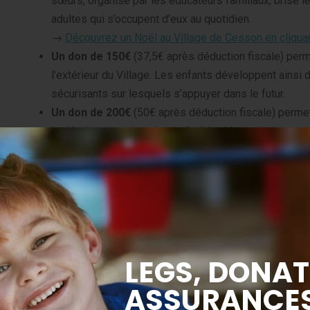
sœurs, organisé par les éducateurs familiaux, brise le
adultes qui s’occupent d’eux au quotidien.
→
Découvrez un Noël au Village de Cesson en cliquant
Un don de 150€
(37,5€ après déduction fiscale) perme
l’extérieur du Village. Les enfants développent ainsi
sécurisants sur lesquels s’appuyer dans le futur.
Un don de 200€
(50€ après déduction fiscale) perme
isolés à rentrer dans la vie d’adulte. Vous encourage
les dons, qui peut par exemple financer un permis, le
présence régulière pour les sécuriser.
Faites une simulation de votre don