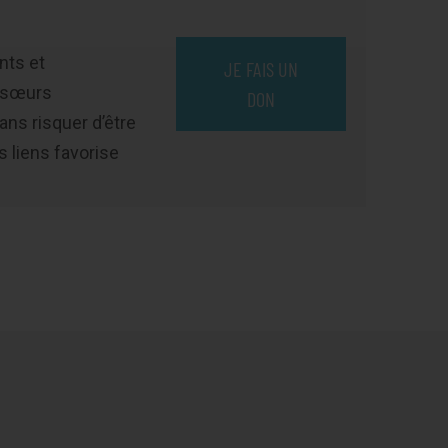
nts et
JE FAIS UN
t sœurs
DON
ns risquer d’être
 liens favorise