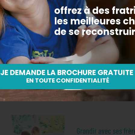
Avec votre don,
bénéficiez d’importants
m
avantages fiscaux
Vous pouvez déduire jusqu'à
75% du montant de votre don de
vos impôts.
Grandir avec ses frèr