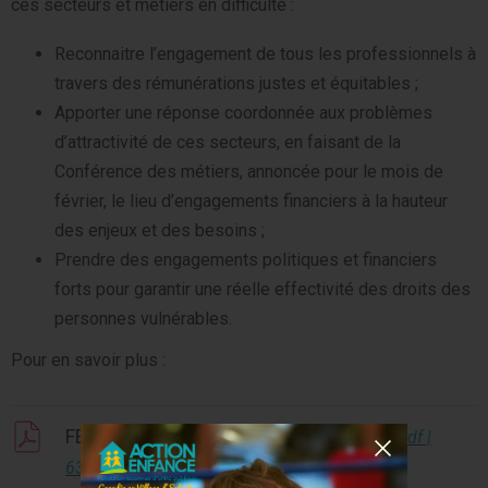
ces secteurs et métiers en difficulté :
Reconnaitre l’engagement de tous les professionnels à
travers des rémunérations justes et équitables ;
Apporter une réponse coordonnée aux problèmes
d’attractivité de ces secteurs, en faisant de la
Conférence des métiers, annoncée pour le mois de
février, le lieu d’engagements financiers à la hauteur
des enjeux et des besoins ;
Prendre des engagements politiques et financiers
forts pour garantir une réelle effectivité des droits des
personnes vulnérables.
Pour en savoir plus :
FEHAP CP Mobilisation du 25-01-2022
.pdf |
639.68 Kb