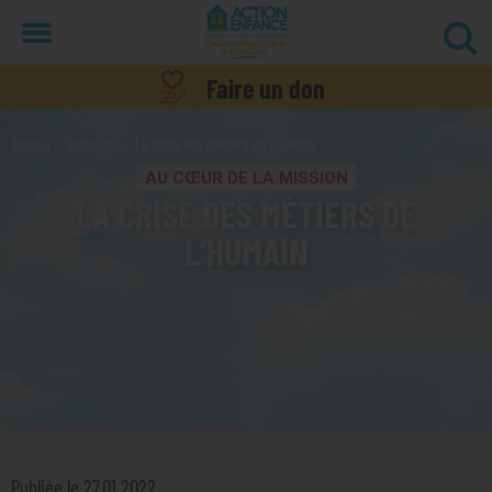
Menu
Faire un don
Accueil
Actualités
La crise des métiers de l’humain
AU CŒUR DE LA MISSION
LA CRISE DES MÉTIERS DE
L’HUMAIN
Publiée le 27.01.2022