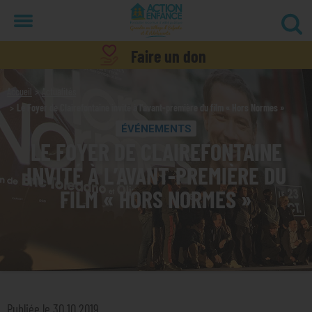
Menu
Faire un don
Accueil
Actualités
Le Foyer de Clairefontaine invité à l’avant-première du film « Hors Normes »
ÉVÉNEMENTS
LE FOYER DE CLAIREFONTAINE
INVITÉ À L’AVANT-PREMIÈRE DU
FILM « HORS NORMES »
Publiée le 30.10.2019