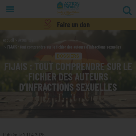
Menu
Faire un don
Accueil
Actualités
FIJAIS : tout comprendre sur le fichier des auteurs d’infractions sexuelles
DOSSIERS
FIJAIS : TOUT COMPRENDRE SUR LE
FICHIER DES AUTEURS
D’INFRACTIONS SEXUELLES
Publiée le 20.04.2026