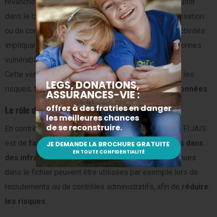
revanche, certaines administrations peuvent le consulter
dans le cadre de procédures de recrutement, d’autorisation
ou de contrôle. Cela concerne particulièrement les activités
impliquant un contact avec des mineurs ou des personnes
vulnérables.
Cette vérification des antécédents permet de limiter les
risques, tout en préservant la
confidentialité des données
.
Le rôle du FIJAIS dans la protection de l’enfance
En contribuant à la protection des mineurs, le rôle du FIJAIS
est de
faciliter le suivi des personnes impliquées dans
des infractions sexuelles
. Les informations contenues
dans le fichier peuvent être utilisées par exemple lors de
recrutements ou de contrôles administratifs, afin de
réduire
les risques
.