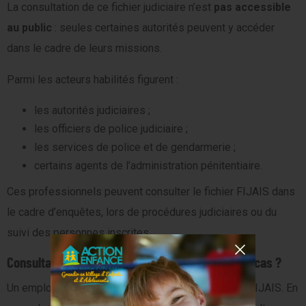
La consultation de ce fichier judiciaire n’est
pas accessible
au public
: seules certaines autorités peuvent y accéder
dans le cadre de leurs missions.
Parmi les acteurs habilités figurent :
les autorités judiciaires ;
les officiers de police judiciaire ;
les services de police et de gendarmerie ;
certains agents de l’administration pénitentiaire.
Ces professionnels peuvent consulter le fichier FIJAIS dans
le cadre d’enquêtes, lors de procédures judiciaires ou du
suivi des personnes inscrites.
Consultation FIJAIS par l’employeur : dans quels cas ?
Un employeur ne peut pas accéder directement au FIJAIS. En