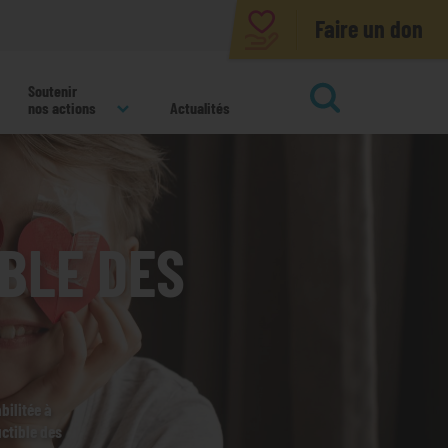
Faire un don
Soutenir
nos actions
Actualités
ok
IBLE DES
bilitée à
ctible des