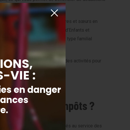
eille, protège et éduque les frères et sœurs en
nfants. Au sein de ses Villages d’Enfants et
es enfants un modèle d’accueil de type familial
ver des Villages, et à organiser des activités pour
nt d’avantages fiscaux avantageux.
u service des impôts ?
mpôts à condition d’être déclarés au service des