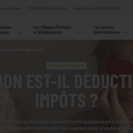
pace donateur
ACTION ENFANCE Formation
Travailler chez ACTION ENFANCE
tection
Les Villages d’Enfants
Les actions
nfance
et d’Adolescents
de la Fondation
 est-il déductible des impôts ?
PHILANTHROPIE
ON EST-IL DÉDUCT
IMPÔTS ?
NFANCE est une Fondation reconnue d’utilité publique et est à ce titre ha
des dons déductibles des impôts. Mais comment savoir si un don est dédu