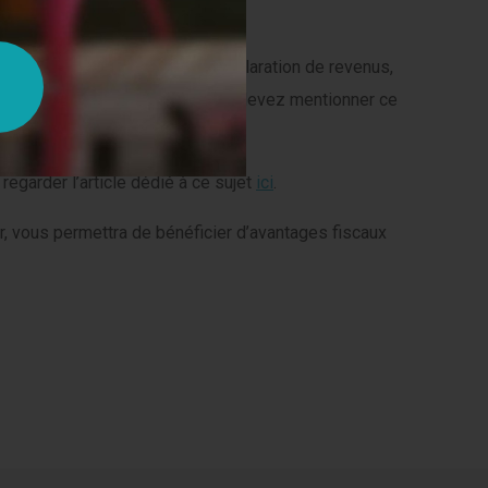
 la case 7UD lors de votre déclaration de revenus,
de vos dons dépasse 1 000€, vous devez mentionner ce
se 7UF.
regarder l’article dédié à ce sujet
ici
.
er, vous permettra de bénéficier d’avantages fiscaux