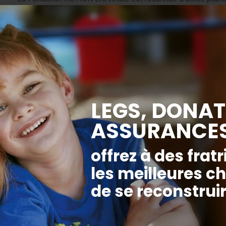
fiscales avantageuses.
En effet, depuis 60 ans, la Fondation ACTION ENFANCE accu
danger, séparés de leurs parents sur décision du juge des e
d’Adolescents, répartis dans toute la France, elle offre à c
sécurisant, stable et chaleureux.
Avec votre générosité, vous nous aidez à construire et réno
aider ces enfants fragilisés à s’épanouir, tout en bénéficia
Comment déclarer son don a
Les dons versés à ACTION ENFANCE sont déductibles des i