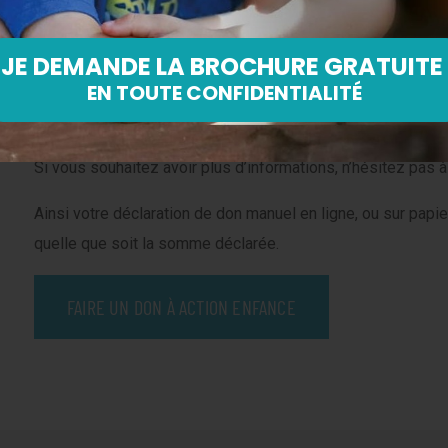
impôts.
Les dons effectués à ACTION ENFANCE sont à indiquer dans
que cela soit sur papier ou en ligne. Si le montant total 
montant dans la case 7UD et préciser l’excédent dans la ca
Si vous souhaitez avoir plus d’informations, n’hésitez pas à 
Ainsi votre déclaration de don manuel en ligne, ou sur papi
quelle que soit la somme déclarée.
FAIRE UN DON À ACTION ENFANCE