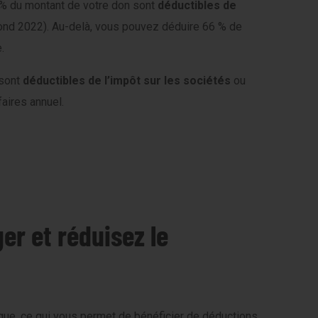
% du montant de votre don sont
déductibles
de
afond 2022). Au-delà, vous pouvez déduire 66 % de
.
 sont
déductibles de l’impôt sur les sociétés
ou
faires annuel.
er et réduisez le
ue, ce qui vous permet de bénéficier de déductions