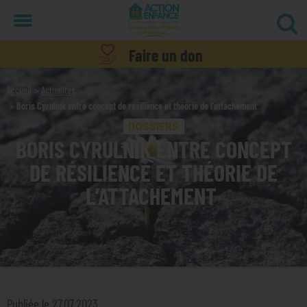
Menu
Faire un don
Accueil
Actualités
Boris Cyrulnik entre concept de résilience et théorie de l’attachement
DOSSIERS
BORIS CYRULNIK ENTRE CONCEPT
DE RÉSILIENCE ET THÉORIE DE
L’ATTACHEMENT
Publiée le 27.07.2023