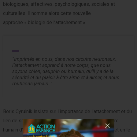
biologiques, affectives, psychologiques, sociales et
culturelles. Il nomme alors cette nouvelle
approche « biologie de l’attachement ».
Imprimés en nous, dans nos circuits neuronaux,
l’attachement apprend à notre corps, que nous
soyons chien, dauphin ou humain, qu’il y a de la
sécurité et du plaisir à être aimé et à aimer, et nous
l’oublions jamais.
Boris Cyrulnik insiste sur l’importance de l’attachement et du
lien de sécurité comme celui qui permet à chaque être
humain d’acquérir suffisamment de confiance en soi et en le