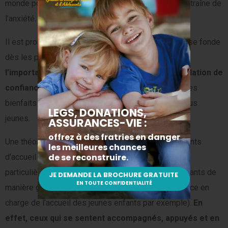
monde pour partir à sa découverte, sans que cela entraîne de
l’anxiété.
Il est prouvé depuis longtemps que la personnalité se fonde
dès les premiers mois de vie du jeune enfant et que
l’importance de la proximité physique et de la relation de
confiance entre un adulte et un enfant
procure des
bienfaits indéniables et impact la croissance des plus
jeunes.
Une théorie directement applicable aux établissements
d’accueil des jeunes enfants et qui intéresse
particulièrement ceux qui vont travailler avec les enfants de
manière générale (professionnels de la petite enfance en
charge de l’accueil des jeunes enfants par exemple).
En
effet, ceux qui se sentent accompagnés, appuyés et en