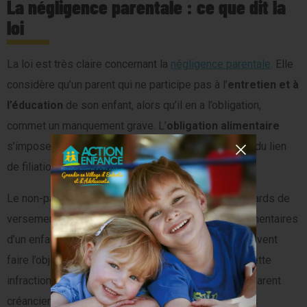
La négligence parentale : ce que dit la
loi
La loi est très claire concernant la
négligence parentale
. Elle
considère qu’un parent qui ne participe pas à l’
entretien et à
l’éducation
de son enfant, alors qu’il en a l’obligation,
commet un manquement grave. L’
obligation alimentaire
s’impose même en l’absence de jugement, en vertu du lien
de filiation.
Le non-paiement des pensions alimentaires, les retards de
versement ou le refus de subvenir aux besoins élémentaires
d’un enfant mineur ou majeur (dans certains cas) peuvent
faire l’objet d’une plainte pour abandon de famille. Cette
infraction est jugée par le tribunal correctionnel. Le parent
créancier doit présenter les justificatifs nécessaires