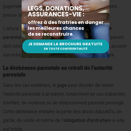
(jugement de divorce, montant de la pension alimentaire,
preuve des impayés, etc.).
L’article 373-2-1 du Code civil rappelle que l’
autorité
parentale
ne disparaît pas avec le
divorce
. Chaque parent
doit continuer à subvenir aux besoins de l’enfant et à assurer
son éducation, y compris en cas de résidence alternée.
La déchéance parentale ou retrait de l’autorité
parentale
Dans les cas extrêmes, le
juge
peut décider de retirer
l’autorité parentale à un parent, notamment en cas d’abandon
d’enfant, de violence ou de délaissement parental prolongé.
Cette déchéance entraîne la perte des droits éducatifs, de
garde, de visite et même de l’
obligation d’entretien
si elle
est totale.