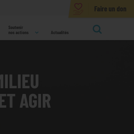
Faire un don
Soutenir
nos actions
Actualités
ok
ILIEU
ET AGIR