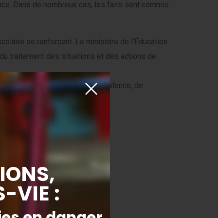
nce. Dans de nombreux cas, les faits sont commis
scolaire se renforcent. Le ministère de l’Éducation
du traitement des situations et des actions de
x identifier les situations de violence, de
établissements.
ces sexuelles