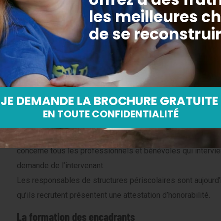
La vigilance requise passe par un recrutement rigoureux d
structures scolaires et périscolaires doivent vérifier les a
d’écarter certaines personnes condamnées pour des
infra
d’enfants
.
Le contrôle de certains fichiers judiciaires, comme le
FIJAI
les violences sexuelles sur mineurs.
L’
attestation d’honorabilité
est également un dispositif de c
une vérification automatique des fichiers judiciaires (casier 
concerne tous les professionnels et bénévoles qui intervie
demande de l’intervenant.
Les responsables de structures périscolaires sont aujourd’
qu’ils recrutent présentent une attestation d’honorabilité.
La formation des encadrants