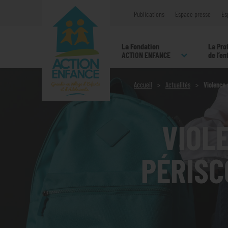
Publications
Espace presse
Es
La Fondation
La Pro
ACTION ENFANCE
de l’e
Accueil
Actualités
Violence 
VIOL
PÉRISC