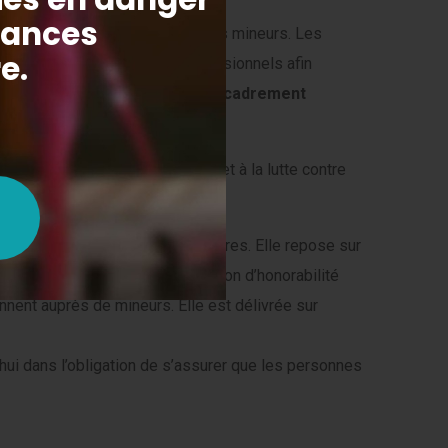
es adultes intervenant auprès des mineurs. Les
ntécédents judiciaires des professionnels afin
ctions incompatibles avec l’encadrement
S
, participe ainsi à la prévention et à la lutte contre
ontrôle des antécédents judiciaires. Elle repose sur
judiciaire et FIJAISV). L’attestation d’honorabilité
nnent auprès de mineurs. Elle est délivrée sur
hui dans l’obligation de s’assurer que les personnes