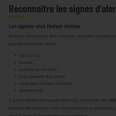
Reconnaître les signes d’ale
Les signaux chez l’enfant victime
Un jeune concerné par des violences sexuelles ne parle p
peuvent néanmoins alerter :
repli sur soi ;
anxiété ;
troubles du sommeil ;
peur soudaine d’un adulte ;
chute des résultats scolaires ;
absentéisme.
D’autres enfants deviennent agressifs, présentent des
dif
activités périscolaires. Ces comportements ne permettent 
sexuel, mais ils doivent être pris au sérieux.