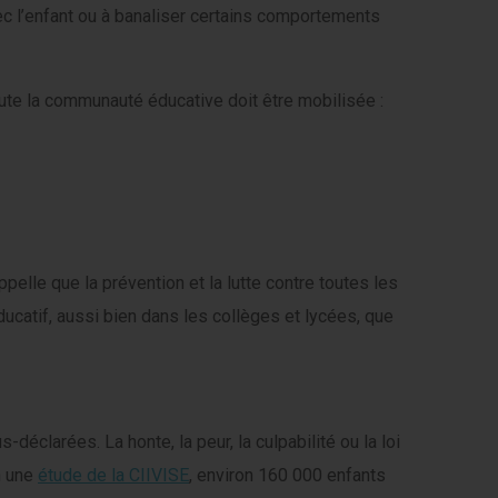
ec l’enfant ou à banaliser certains comportements
oute la communauté éducative doit être mobilisée :
ppelle que la prévention et la lutte contre toutes les
ucatif, aussi bien dans les collèges et lycées, que
éclarées. La honte, la peur, la culpabilité ou la loi
n une
étude de la CIIVISE
, environ 160 000 enfants