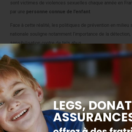
sont victimes de violences sexuelles chaque année en Fra
par une
personne connue de l’enfant
.
Face à cette réalité, les politiques de prévention en milieu 
nationale souligne notamment l’importance de la détection, 
sensibilisation contre de tels abus.
Les
enquêtes de climat scolaire
permettent aussi de mieu
harcèlement scolaire et de cyberharcèlement au sein des 
Comment prévenir les violen
périscolaires ?
La vérification des antécédents du personnel