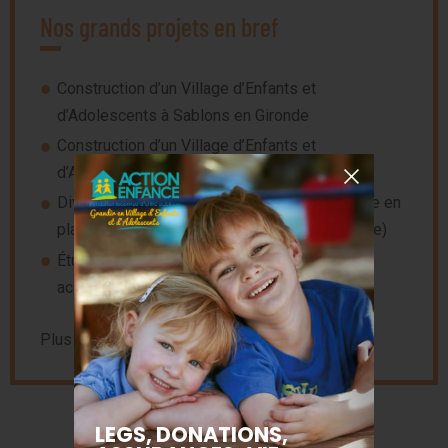
Nos grands projets en bref
Construction d’un Village d’Enfants et
d’Adolescents à Sablons en Gironde
Construction d’un Village d’Enfants et
d’Adolescents à Chinon en Indre-et-Loire
Diversification des modes d’accueil et la mise en
place du PEAD (Placement éducatif à domicile)
Étude menée sur le capital social des jeunes
accueillis à la Fondation
Plus d’informations en cliquant
ici
.