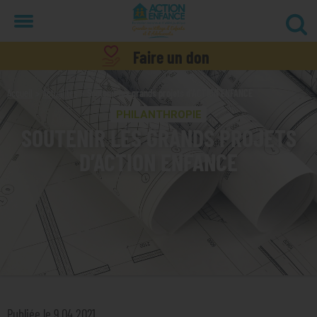
Menu
Faire un don
Accueil
Actualités
Soutenir les grands projets d’ACTION ENFANCE
PHILANTHROPIE
SOUTENIR LES GRANDS PROJETS
D’ACTION ENFANCE
Publiée le 9.04.2021