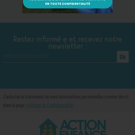
Restez informé·e et recevez notre
newsletter :
Ok
J'autorise le traitement de mes informations personnelles comme décrit
dans la page
Politique de Confidentialité
.