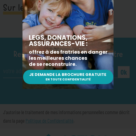
Sur le même sujet
Restez informé·e et recevez notre
newsletter :
Ok
J'autorise le traitement de mes informations personnelles comme décrit
dans la page
Politique de Confidentialité
.