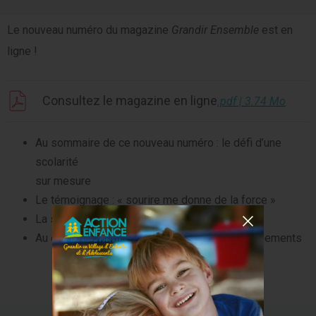
Le nouveau numéro du magazine
Grandir Ensemble
est en
ligne !
Consultez le magazine en ligne
.pdf | 3.74 Mo
Au sommaire de ce nouveau numéro : le défi d’une
scolarité
sur mesure
Le témoignage : « sourire me donne de la force »
La situation éducative : bienvenue à la ferme !
Au cœur des territoires : un mois riche en événements