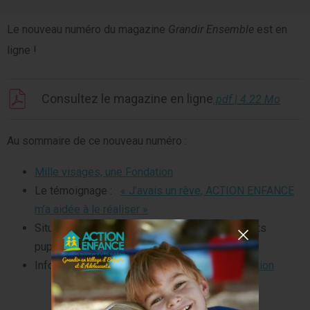
Le nouveau numéro du magazine
Grandir Ensemble
est en
ligne !
Consultez le magazine en ligne
.pdf | 4.22 Mo
Au sommaire de ce nouveau numéro :
Mille visages, une Fondation
Le témoignage :
« J’avais un rêve, ACTION ENFANCE
m’a aidée à le réaliser »
Situation éducative : « Accompagner les enfants
pupilles de l’État »
Infographie :
Les enfants accueillis à la Fondation