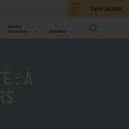
Faire un don
Soutenir
nos actions
Actualités
ok
É : À
RS