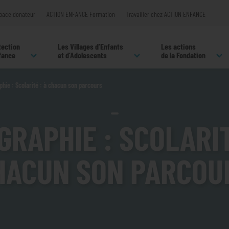
pace donateur
ACTION ENFANCE Formation
Travailler chez ACTION ENFANCE
tection
Les Villages d’Enfants
Les actions
nfance
et d’Adolescents
de la Fondation
phie : Scolarité : à chacun son parcours
GRAPHIE : SCOLARIT
HACUN SON PARCOU