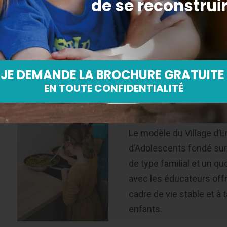
Découvrez l’infographie complète
Pourquoi le Village d’
d’Adolescents ?
Le modèle du Village d’E
d’Adolescents fondé sur
de type familial et un qu
avec les éducateurs of
cadre de vie stable et à 
enfants.