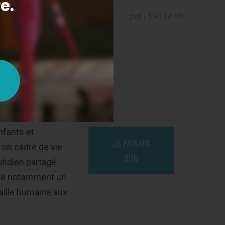
.pdf | 590.18 Kb
Enfants et
nfants et
JE FAIS UN
 un cadre de vie
DON
otidien partagé
fre notamment un
taille humaine aux