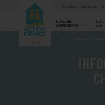
Publications
Espace presse
Es
La Fondation
La Pro
ACTION ENFANCE
de l’e
Accueil
Publications
Infogra
INFO
C