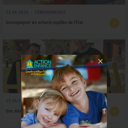
23.06.2026
TÉMOIGNAGES
Accompagner les enfants pupilles de l’État
23.06.2026
PARTENARIATS
Une même vision écoenvironnementale