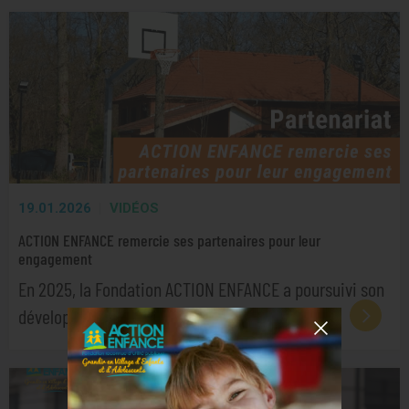
19.01.2026
VIDÉOS
ACTION ENFANCE remercie ses partenaires pour leur
engagement
En 2025, la Fondation ACTION ENFANCE a poursuivi son
développement via la construction…