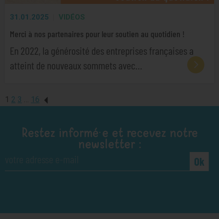
31.01.2025
VIDÉOS
Merci à nos partenaires pour leur soutien au quotidien !
En 2022, la générosité des entreprises françaises a
atteint de nouveaux sommets avec…
1
2
3
…
16
Restez informé·e et recevez notre
newsletter :
Ok