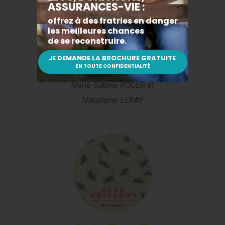
L’affaire méchant
loup
Marie-Sabine ROGER et
Marjolaine LERAY