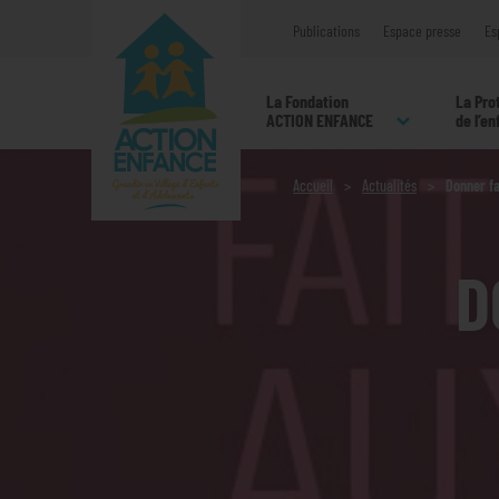
Publications
Espace presse
Es
La Fondation
La Pro
ACTION ENFANCE
de l’e
Accueil
Actualités
Donner fa
D