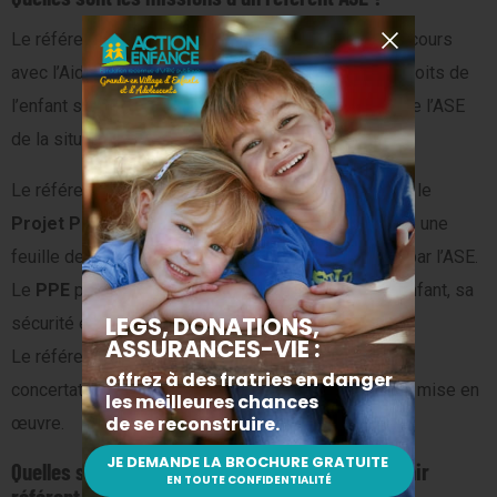
Le référent ASE suit l’enfant tout au long de son parcours
avec l’Aide Sociale à l’Enfance. Il s’assure que les droits de
l’enfant sont respectés et rend compte au service de l’ASE
de la situation de ce dernier.
Le référent ASE joue également un rôle central dans le
Projet Pour l’Enfant
(PPE), document qui constitue une
feuille de route pour l’accompagnement de l’enfant par l’ASE.
Le
PPE
permet de garantir le développement de l’enfant, sa
sécurité et sa protection.
Le référent ASE participe à l’élaboration du PPE en
concertation avec l’enfant et sa famille et veille à sa mise en
œuvre.
Quelles sont les qualités nécessaires pour devenir
référent ASE ?